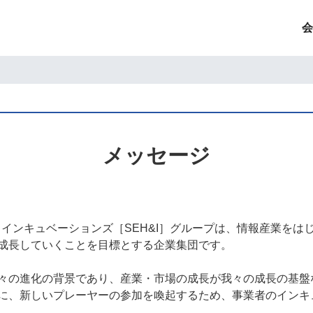
LDINGS AND INCUBATIO
会
メッセージ
・インキュベーションズ［SEH&I］グループは、情報産業をは
成長していくことを目標とする企業集団です。
々の進化の背景であり、産業・市場の成長が我々の成長の基盤
に、新しいプレーヤーの参加を喚起するため、事業者のインキ