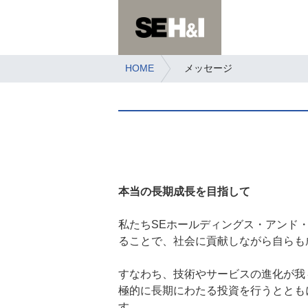
SE HO
コ
ン
テ
ン
HOME
メッセージ
ツ
へ
ス
キ
ッ
プ
本当の長期成長を目指して
私たちSEホールディングス・アンド
ることで、社会に貢献しながら自らも
すなわち、技術やサービスの進化が我
極的に長期にわたる投資を行うととも
す。