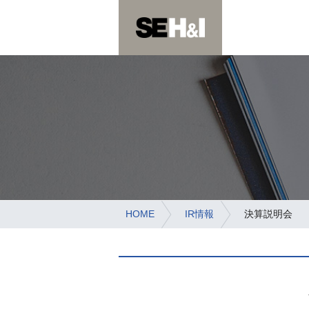
SE HO
コ
ン
テ
ン
ツ
へ
ス
キ
ッ
プ
HOME
IR情報
決算説明会