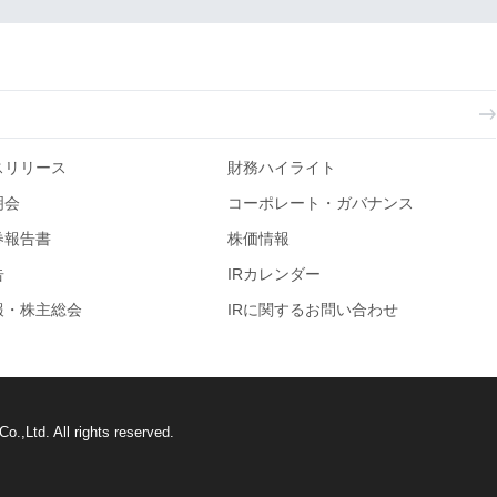
スリリース
財務ハイライト
明会
コーポレート・ガバナンス
券報告書
株価情報
告
IRカレンダー
報・株主総会
IRに関するお問い合わせ
o.,Ltd. All rights reserved.